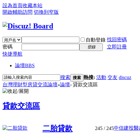
設為首頁
收藏本站
開啟輔助訪問
切換到窄版
找回密碼
自動登錄
密碼
立即註冊
登錄
快捷導航
論壇
BBS
搜索
熱搜:
活動
交友
discuz
搜索
台灣理財型房貸交流論壇
»
論壇
›
貸款交流區
貸款交流區
二胎貸款
中信建投醫改混
245
/ 245