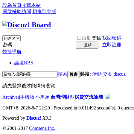
設為首頁
收藏本站
開啟輔助訪問
切換到窄版
找回密碼
自動登錄
密碼
立即註冊
登錄
快捷導航
論壇
BBS
搜索
熱搜:
活動
交友
discuz
搜索
請先登錄後才能繼續瀏覽
Archiver
|
手機版
|
小黑屋
|
台灣理財型房貸交流論壇
GMT+8, 2026-8-7 21:29
, Processed in 0.011492 second(s), 0 queries
Powered by
Discuz!
X3.3
© 2001-2017
Comsenz Inc.